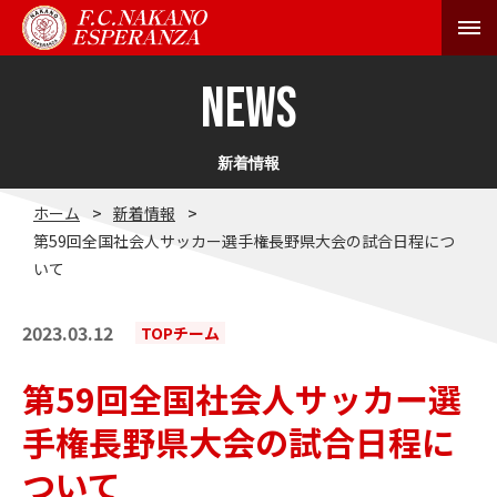
NEWS
ニュース
新着情報
チーム
ホーム
新着情報
トップチーム
第59回全国社会人サッカー選手権長野県大会の試合日程につ
いて
U-15
2023.03.12
TOPチーム
U-12
第59回全国社会人サッカー選
スケジュール
手権長野県大会の試合日程に
トップチーム
ついて