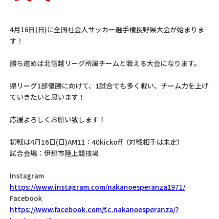
U-15
スクール
4月16日(日)に全国社会人サッカー選手権長野県大会が始まりま
す！
スポンサー
勝ち進めば北信越リーグ所属チームと戦える大会になります。
後援会
県リーグ1部優勝に向けて、1試合でも多く戦い、チーム力を上げ
クラブ情報
ていきたいと思います！
応援よろしくお願い致します！
お問い合わせ
初戦は4月16日(日)AM11：40kickoff（対戦相手は未定）
試合会場：伊那市陸上競技場
Instagram
https://www.instagram.com/nakanoesperanza1971/
Facebook
https://www.facebook.com/f.c.nakanoesperanza/?